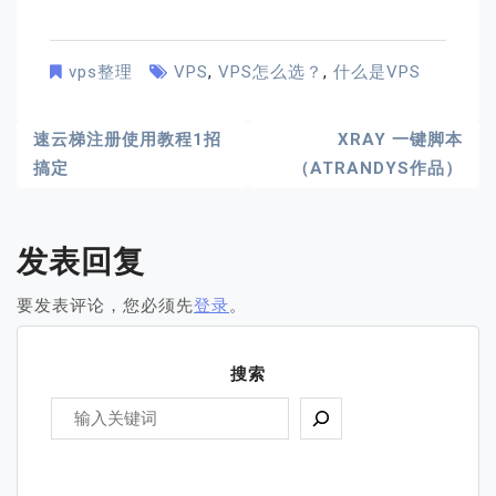
vps整理
VPS
,
VPS怎么选？
,
什么是VPS
文
速云梯注册使用教程1招
XRAY 一键脚本
搞定
（ATRANDYS作品）
章
导
发表回复
航
要发表评论，您必须先
登录
。
搜索