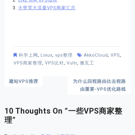
CN2 GIA VPS推荐
大带宽大流量VPS商家汇总
科学上网
,
Linux
,
vps整理
AkkoCloud
,
VPS
,
VPS商家整理
,
VPS比对
,
Vultr
,
搬瓦工
文
建站VPS推荐
为什么回程路由比去程路
由重要-VPS优化路线
章
导
10 Thoughts On “
一些VPS商家整
航
理
”