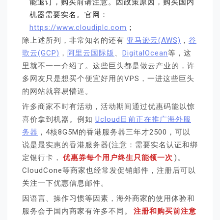
能退订，购买前请注意。因政策原因，购买国内
机器需要实名。官网：
https://www.cloudiplc.com
；
除上述所列，非常知名的还有
亚马逊云(AWS)
，
谷
歌云(GCP)
，
阿里云国际版
、
DigitalOcean
等，这
里就不一一介绍了。这些巨头都是做云产业的，许
多网友只是想买个便宜好用的VPS，一进这些巨头
的网站就容易懵逼。
许多商家不时有活动，活动期间通过优惠码能以惊
喜价拿到机器。例如
Ucloud目前正在推广海外服
务器
，4核8G5M的香港服务器三年才2500，可以
说是最实惠的香港服务器(注意：需要实名认证和绑
定银行卡，
优惠券每个用户终生只能领一次
)。
CloudCone等商家也经常发促销邮件，注册后可以
关注一下优惠信息邮件。
因语言、操作习惯等因素，海外商家的使用体验和
服务会于国内商家有许多不同。
注册和购买前注意