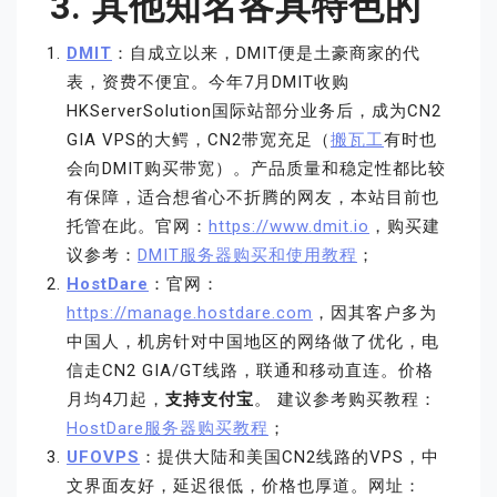
3. 其他知名各具特色的
DMIT
：自成立以来，DMIT便是土豪商家的代
表，资费不便宜。今年7月DMIT收购
HKServerSolution国际站部分业务后，成为CN2
GIA VPS的大鳄，CN2带宽充足（
搬瓦工
有时也
会向DMIT购买带宽）。产品质量和稳定性都比较
有保障，适合想省心不折腾的网友，本站目前也
托管在此。官网：
https://www.dmit.io
，购买建
议参考：
DMIT服务器购买和使用教程
；
HostDare
：官网：
https://manage.hostdare.com
，因其客户多为
中国人，机房针对中国地区的网络做了优化，电
信走CN2 GIA/GT线路，联通和移动直连。价格
月均4刀起，
支持支付宝
。 建议参考购买教程：
HostDare服务器购买教程
；
UFOVPS
：提供大陆和美国CN2线路的VPS，中
文界面友好，延迟很低，价格也厚道。网址：