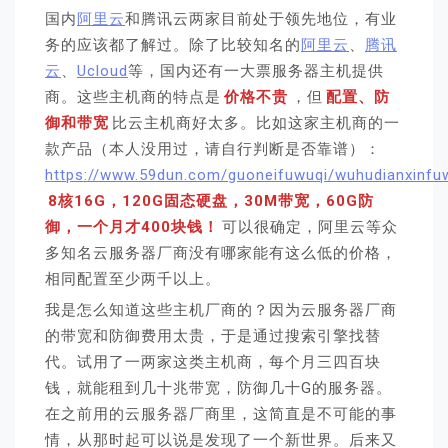
国内
阿里云
和腾讯云两家目前处于领先地位，有业
务的应该都了解过。除了比较知名的
阿里云
、
腾讯
云
、
Ucloud
等，国内还有一大票服务器主机提供
商。这些主机商的特点是
价格不贵
，但
配置、防
御和带宽
比云主机商好太多。比如这家主机商的一
款产品（本人没用过，请自行判断是否靠谱）：
https://www.59dun.com/guoneifuwuqi/wuhudianxinfuw
8核16G，120G固态硬盘，30M带宽，60G防
御，一个月才400块钱！
可以很确定，阿里云等众
多知名云服务器厂商没有哪家能有这么低的价格，
相同配置至少两千以上。
我是怎么知道这些主机厂商的？因为云服务器厂商
的带宽和防御费用太贵，于是通过搜索引擎找替
代。试用了一两家这类主机商，每个月三四百块
钱，就能租到几十兆带宽，防御几十G的服务器。
在之前用的云服务器厂商里，这简直是不可能的事
情，从那时起可以说是发现了一个新世界。后来又