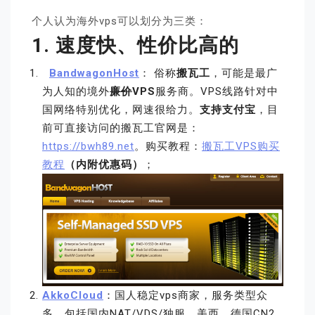
个人认为海外vps可以划分为三类：
1. 速度快、性价比高的
BandwagonHost
： 俗称
搬瓦工
，可能是最广
为人知的境外
廉价
VPS
服务商。VPS线路针对中
国网络特别优化，网速很给力。
支持支付宝
，目
前可直接访问的搬瓦工官网是：
https://bwh89.net
。购买教程：
搬瓦工VPS购买
教程
（内附优惠码）
；
AkkoCloud
：国人稳定vps商家，服务类型众
多，包括国内NAT/VDS/独服、美西、德国CN2