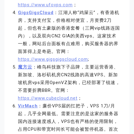
https://www.ufovps.com
；
GigsGigsCloud
：江湖人称“鸡屎云”，有香港机
房，支持支付宝，价格相对便宜，月资费2刀
起，但也有土豪版的香港套餐（三网vip线路连国
内），以及双向CN2 GIA的美西vps。这家技术
一般，网站后台面板有点难用，购买服务器的界
面算得上是奇葩。官网：
https://www.gigsgigscloud.com
;
魔方云
：峰鸟科技旗下子品牌，主要运营香港、
新加坡、洛杉矶机房CN2线路的高速VPS。新加
坡机房vps采用OpenVZ架构，已经部署了锐速，
不需要折腾BBR。官网：
https://www.cubecloud.net
；
VirMach
：廉价VPS届的扛把子，VPS 1刀/月
起，几乎全网最低。需要注意的是这家的服务器
国内连接速度感人，VPS也有严格的使用限制，
占用CPU和带宽时间长可能会被暂停机器。首次