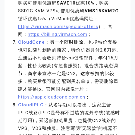
购买可使用优惠码
SAVE10
优惠10%，购买
SSD2G KVM VPS可使用优惠码
VMS15KVM2G
循环优惠15%（VirMach优惠码网址：
https://virmach.com/special-offers
）。官
网：
https://billing.virmach.com
；
CloudCone
：另一个随时删除、包括特价套餐
也可以随时删除的商家，特价机器月付2.8刀起。
注册后不时会收到特价vps促销邮件，年付15刀
起，性价比较高(有超售嫌疑)。混合线路动态调
节，商家未宣称一定是CN2。这家被撸的比较
多，购买后很可能分配到黑名单ip，需要删除重
建才能换ip。官网国内镜像地址：
https://app.cloudcone.com.cn
；
CloudIPLC
：从名字就可以看出，这家主营
IPLC线路(IPLC是号称不过墙的境外专线(敏感时
期可用)，延迟低但流量贵，也提供CN2线路的
VPS、VDS和独服。注意写明“无退款”的机器不