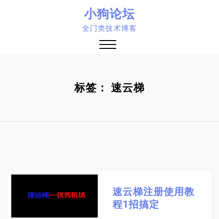
Skip
小狗论坛
to
全门类技术博客
content
Close
Menu
标签：
速云梯
速云梯注册使用教
程1招搞定